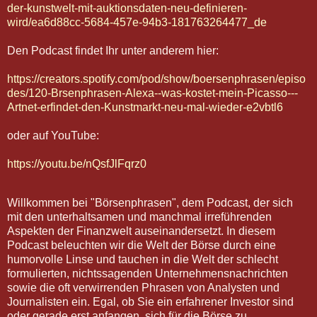
der-kunstwelt-mit-auktionsdaten-neu-definieren-
wird/ea6d88cc-5684-457e-94b3-181763264477_de
Den Podcast findet Ihr unter anderem hier:
https://creators.spotify.com/pod/show/boersenphrasen/episo
des/120-Brsenphrasen-Alexa--was-kostet-mein-Picasso---
Artnet-erfindet-den-Kunstmarkt-neu-mal-wieder-e2vbtl6
oder auf YouTube:
https://youtu.be/nQsfJlFqrz0
Willkommen bei "Börsenphrasen", dem Podcast, der sich
mit den unterhaltsamen und manchmal irreführenden
Aspekten der Finanzwelt auseinandersetzt. In diesem
Podcast beleuchten wir die Welt der Börse durch eine
humorvolle Linse und tauchen in die Welt der schlecht
formulierten, nichtssagenden Unternehmensnachrichten
sowie die oft verwirrenden Phrasen von Analysten und
Journalisten ein. Egal, ob Sie ein erfahrener Investor sind
oder gerade erst anfangen, sich für die Börse zu